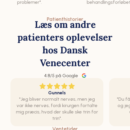
problemer".
behandlingsforløbet
Patienthistorier
Læs om andre
patienters oplevelser
hos Dansk
Venecenter
4.8
/5 på Google
Gunnels
"Jeg bliver normalt nervøs, men jeg
"Du få
var ikke nervøs, fordi kirurgen fortalte
og je
mig præcis, hvad der skulle ske trin for
trin".
Ventetider