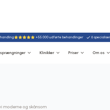
ehandling
+55.000 udførte behandlinger
6 specialise
rsprængninger
Klinikker
Priser
Om os
r vi moderne og skånsom