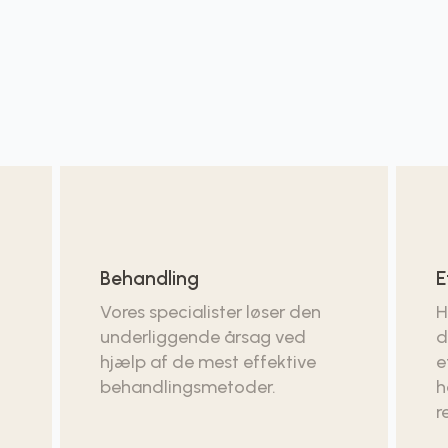
Behandling
E
Vores specialister løser den
H
underliggende årsag ved
d
hjælp af de mest effektive
e
behandlingsmetoder.
h
r