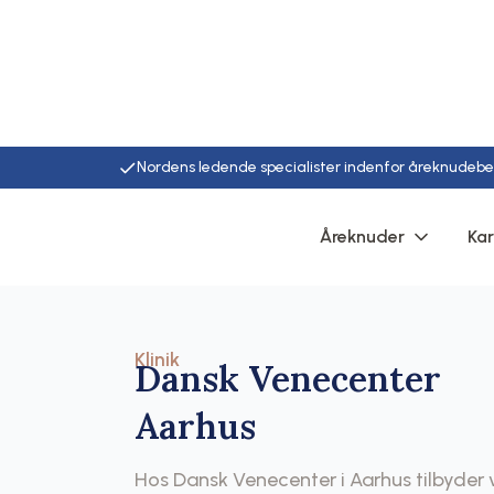
Nordens ledende specialister indenfor åreknudeb
Hjem
Klinikker
Aarhus
Åreknuder
Ka
Klinik
Dansk Venecenter
Aarhus
Hos Dansk Venecenter i Aarhus tilbyde