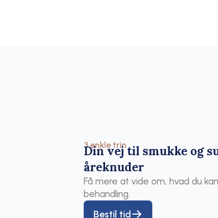
3 enkle trin
Din vej til smukke og 
åreknuder
Få mere at vide om, hvad du kan 
behandling.
Bestil tid