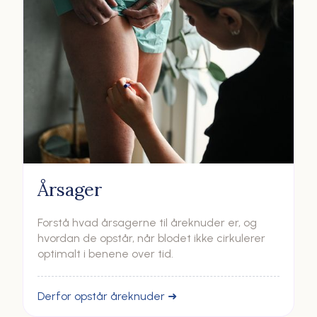
Årsager
Forstå hvad årsagerne til åreknuder er, og
hvordan de opstår, når blodet ikke cirkulerer
optimalt i benene over tid.
Derfor opstår åreknuder ➜