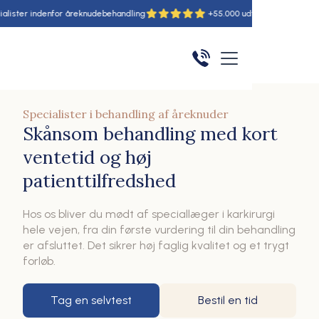
or åreknudebehandling
+55.000 udførte behandlinger
6 
Specialister i behandling af åreknuder
Skånsom behandling med kort
ventetid og høj
patienttilfredshed
Hos os bliver du mødt af speciallæger i karkirurgi
hele vejen, fra din første vurdering til din behandling
er afsluttet. Det sikrer høj faglig kvalitet og et trygt
forløb.
Tag en selvtest
Bestil en tid