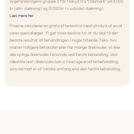
sygeforsikringens gruppe 2 får tilskud fra “Danmark” på 6.000
kr (alm. dækning) og 13.000 kr (v. udvidet dækning).
Læs mere her
Priserne inkluderer en gratis efterkontrol med ultralyd af en af
vores speciallæger. Vi gør vores bedste for at du skal få det
bedste resultat af behandlingen. I nogle tilfælde, f.eks. hvis
man er tidligere behandlet eller har mange åreknuder, vil ikke
alle synlige åreknuder forsvinde ved første behandling. Ved
såkaldte rest-åreknuder kan vi foretage en efterbehandling,
som normalt er af mindre omfang end den første behandling.