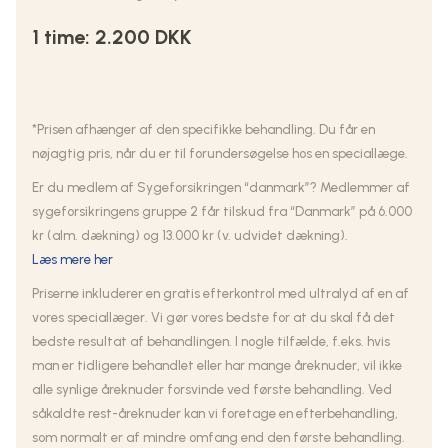
1 time: 2.200 DKK
*Prisen afhænger af den specifikke behandling. Du får en
nøjagtig pris, når du er til forundersøgelse hos en speciallæge.
Er du medlem af Sygeforsikringen “danmark”? Medlemmer af
sygeforsikringens gruppe 2 får tilskud fra “Danmark” på 6.000
kr (alm. dækning) og 13.000 kr (v. udvidet dækning).
Læs mere her
Priserne inkluderer en gratis efterkontrol med ultralyd af en af
vores speciallæger. Vi gør vores bedste for at du skal få det
bedste resultat af behandlingen. I nogle tilfælde, f.eks. hvis
man er tidligere behandlet eller har mange åreknuder, vil ikke
alle synlige åreknuder forsvinde ved første behandling. Ved
såkaldte rest-åreknuder kan vi foretage en efterbehandling,
som normalt er af mindre omfang end den første behandling.