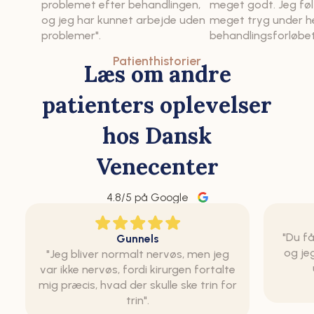
problemet efter behandlingen,
meget godt. Jeg føl
og jeg har kunnet arbejde uden
meget tryg under h
problemer".
behandlingsforløbet
Patienthistorier
Læs om andre
patienters oplevelser
hos Dansk
Venecenter
4.8
/5 på Google
"Du få
Gunnels
og je
"Jeg bliver normalt nervøs, men jeg
var ikke nervøs, fordi kirurgen fortalte
mig præcis, hvad der skulle ske trin for
trin".