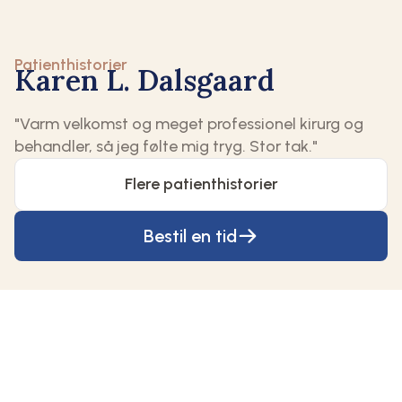
Patienthistorier
Karen L. Dalsgaard
"Varm velkomst og meget professionel kirurg og
behandler, så jeg følte mig tryg. Stor tak."
Flere patienthistorier
Bestil en tid