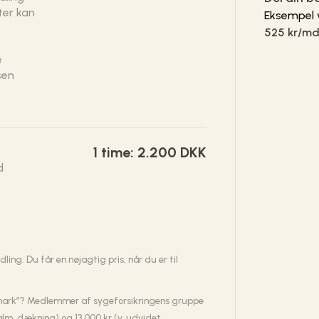
ter kan
Eksempel v
525 kr/m
e
sen
1 time: 2.200 DKK
d
ing. Du får en nøjagtig pris, når du er til
mark”? Medlemmer af sygeforsikringens gruppe
alm. dækning) og 13.000 kr (v. udvidet