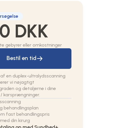
rsøgelse
0 DKK
lte gebyrer eller omkostninger
Bestil en tid
af en duplex-ultralydsscanning
erer vi nøjagtigt
raden og detaljerne i dine
 / karsprængninger.
dsscanning
ig behandlingsplan
om fast behandlingspris
id med din kirurg
betaling op med Sundhed+