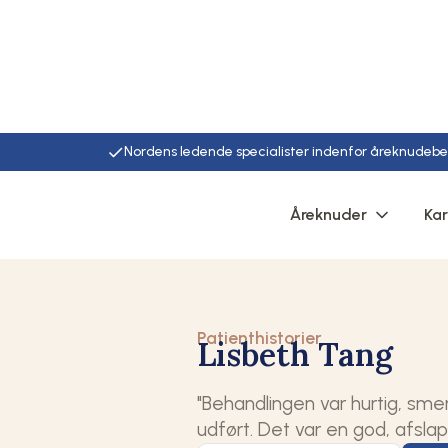
Nordens ledende specialister indenfor åreknudeb
Hjem
Patienthistorier
Lisbeth tang
Åreknuder
Ka
Patienthistorier
Lisbeth Tang
"Behandlingen var hurtig, sme
udført. Det var en god, afsla