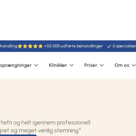
ehandling
+55.000 udførte behandlinger
6 specialise
rsprængninger
Klinikker
Priser
Om os
rtefri og helt igennem professionelt
ppet og meget venlig stemning."