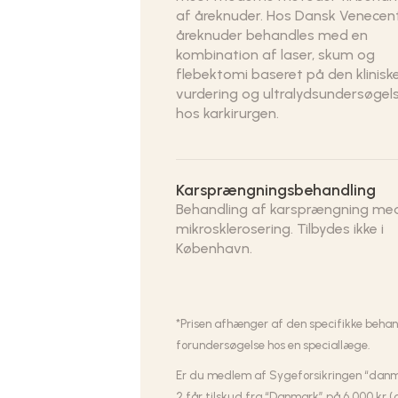
af åreknuder. Hos Dansk Venecen
åreknuder behandles med en
kombination af laser, skum og
flebektomi baseret på den klinisk
vurdering og ultralydsundersøgel
hos karkirurgen.
Karsprængningsbehandling
Behandling af karsprængning me
mikrosklerosering. Tilbydes ikke i
København.
*Prisen afhænger af den specifikke behandl
forundersøgelse hos en speciallæge.
Er du medlem af Sygeforsikringen “dan
2 får tilskud fra “Danmark” på 6.000 kr (