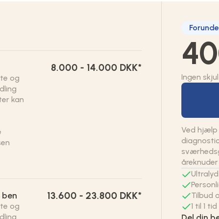
Forunde
40
8.000 - 14.000 DKK*
Ingen skju
te og
dling
ter kan
Ved hjælp 
e
diagnostic
sen
sværhedsg
åreknuder
Ultraly
Personl
13.600 - 23.800 DKK*
 ben
Tilbud 
te og
1 til 1 t
dling
Del din 