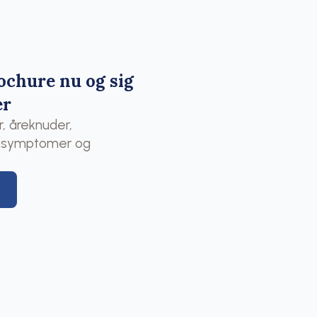
ochure nu og sig
er
 åreknuder,
, symptomer og