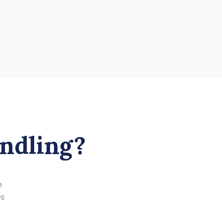
ndling?
n
es