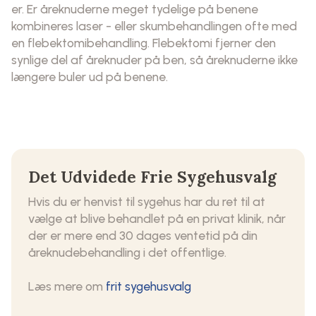
er. Er åreknuderne meget tydelige på benene
kombineres laser - eller skumbehandlingen ofte med
en flebektomibehandling. Flebektomi fjerner den
synlige del af åreknuder på ben, så åreknuderne ikke
længere buler ud på benene.
Det Udvidede Frie Sygehusvalg
Hvis du er henvist til sygehus har du ret til at
vælge at blive behandlet på en privat klinik, når
der er mere end 30 dages ventetid på din
åreknudebehandling i det offentlige.
Læs mere om
frit sygehusvalg