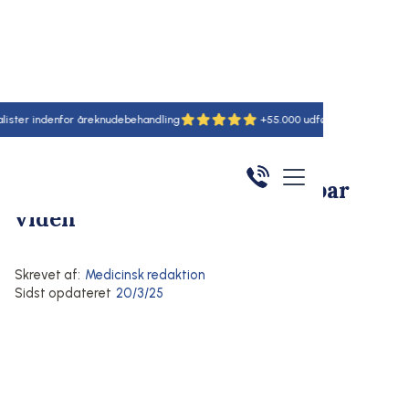
r indenfor åreknudebehandling
+55.000 udførte behandlinger
Hjem
/
Artikler
/
Her
Åreknuder
Behandling af åreknuder
Åreknudebehandling - brugbar
viden
Skrevet af:
Medicinsk redaktion
Sidst opdateret
20/3/25