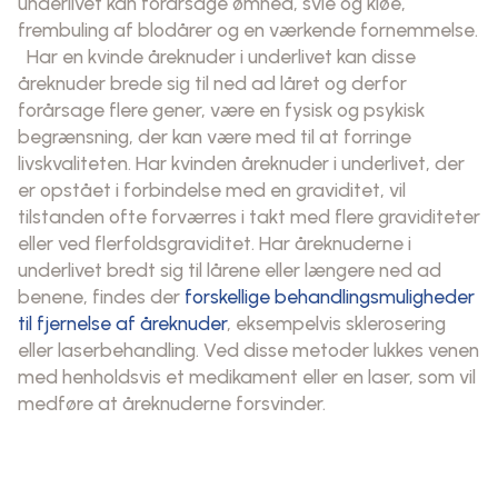
underlivet kan forårsage ømhed, svie og kløe,
frembuling af blodårer og en værkende fornemmelse.
Har en kvinde åreknuder i underlivet kan disse
åreknuder brede sig til ned ad låret og derfor
forårsage flere gener, være en fysisk og psykisk
begrænsning, der kan være med til at forringe
livskvaliteten. Har kvinden åreknuder i underlivet, der
er opstået i forbindelse med en graviditet, vil
tilstanden ofte forværres i takt med flere graviditeter
eller ved flerfoldsgraviditet. Har åreknuderne i
underlivet bredt sig til lårene eller længere ned ad
benene, findes der
forskellige behandlingsmuligheder
til fjernelse af åreknuder
, eksempelvis sklerosering
eller laserbehandling. Ved disse metoder lukkes venen
med henholdsvis et medikament eller en laser, som vil
medføre at åreknuderne forsvinder.