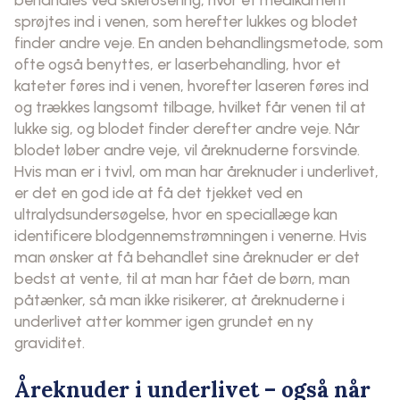
sprøjtes ind i venen, som herefter lukkes og blodet
finder andre veje. En anden behandlingsmetode, som
ofte også benyttes, er laserbehandling, hvor et
kateter føres ind i venen, hvorefter laseren føres ind
og trækkes langsomt tilbage, hvilket får venen til at
lukke sig, og blodet finder derefter andre veje. Når
blodet løber andre veje, vil åreknuderne forsvinde.
Hvis man er i tvivl, om man har åreknuder i underlivet,
er det en god ide at få det tjekket ved en
ultralydsundersøgelse, hvor en speciallæge kan
identificere blodgennemstrømningen i venerne. Hvis
man ønsker at få behandlet sine åreknuder er det
bedst at vente, til at man har fået de børn, man
påtænker, så man ikke risikerer, at åreknuderne i
underlivet atter kommer igen grundet en ny
graviditet.
Åreknuder i underlivet – også når