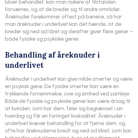
bliver behandlet, kan man risikere at tilstanden
forværres, og at de breder sig til andre områder.
Åreknuder forekommer oftest på benene, så har
man åreknuder i underlivet kan det hænde, at de
breder sig ned ad låret og derefter giver flere gener –
både fysiske og psykiske gener.
Behandling af åreknuder i
underlivet
Åreknuder i underlivet kan give milde smerter og være
en psykisk gene. De fysiske smerter kan være en
trykkende fornemmelse, svie og ømhed ved samleje.
Både de fysiske og psykiske gener kan være årsag til
at kvinden, som har dem, føler sig begrænset i sin
hverdag og får en forringet livskvalitet. Åreknuder i
underlivet kræver behandling for at fjerne dem, og
ofte har åreknuderne bredt sig ned ad låret, som kan
behandles ved sklerosering, hvor et medikament