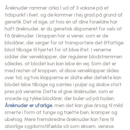
Åreknuder rammer cirka 1 ud af 3 voksne på et
tidspunkt i livet, og de kommer i høj grad på grund af
genetik. Det vil sige, at hvis en af dine forældre har
haft åreknuder, er du genetisk disponeret for selv at
få åreknuder. I kroppen har vi vener, som er de
blodårer, der sørger for at transportere det iltfattige
blod tilbage til hjertet for at blive iltet. I venerne
sidder der veneklapper, der regulerer blodstrømmen
således, at blodet kun kan løbe én vej. Som det er
med resten af kroppen, vil disse veneklapper slides
over tid, og hvis klapperne er slidte eller defekte kan
blodet løbe tilbage og samles i puljer og skabe stort
pres på venerne. Dette vil give åreknuder, som er
snoede og tykke blodårer, der buler ud på huden.
Åreknuder er ufarlige
, men det kan give årsag til mild
smerte i form at tunge og trætte ben, kramper og
ubehag. Mere fremskredne åreknuder kan føre til
alvorlige sygdomstilfælde så som eksem, venøse