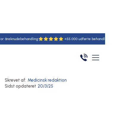
nudebehandling
+55.000 udførte behandlinger
6 speciali
Hjem
/
Artikler
/
Her
Åreknuder
Symptomer på åreknuder
Åreknuder i underlivet
Skrevet af:
Medicinsk redaktion
Sidst opdateret
20/3/25