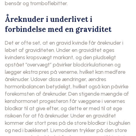
bensår og tromboflebitter.
Åreknuder i underlivet i
forbindelse med en graviditet
Det er ofte set, at en gravid kvinde får åreknuder i
løbet af graviditeten. Under en graviditet øges
kvindens kropsvægt markant, og den pludseligt
opstået ”overvægt” påvirker blodcirkulationen og
lægger ekstra pres på venerne, hvilket kan medføre
åreknuder. Udover disse ændringer, ændres
hormonbalancen betydeligt, hvilket også kan påvirke
forekomsten af åreknuder. Den stigende mængde af
kønshormonet progesteron får væggene i venernes
blodkar til at give efter, og dette er med til at øge
risikoen for at få åreknuder. Under en graviditet
kommer der stort pres på de store blodkar i bughulen
og ned i bækkenet. Livmoderen trykker på den store