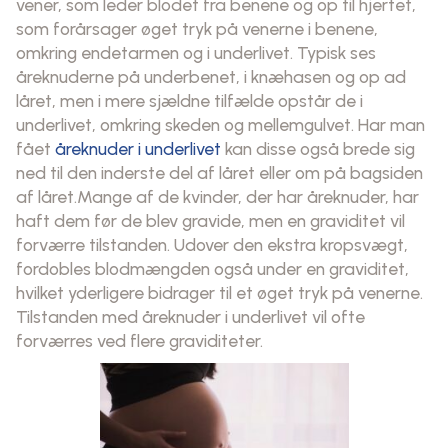
vener, som leder blodet fra benene og op til hjertet,
som forårsager øget tryk på venerne i benene,
omkring endetarmen og i underlivet. Typisk ses
åreknuderne på underbenet, i knæhasen og op ad
låret, men i mere sjældne tilfælde opstår de i
underlivet, omkring skeden og mellemgulvet. Har man
fået
åreknuder i underlivet
kan disse også brede sig
ned til den inderste del af låret eller om på bagsiden
af låret.Mange af de kvinder, der har åreknuder, har
haft dem før de blev gravide, men en graviditet vil
forværre tilstanden. Udover den ekstra kropsvægt,
fordobles blodmængden også under en graviditet,
hvilket yderligere bidrager til et øget tryk på venerne.
Tilstanden med åreknuder i underlivet vil ofte
forværres ved flere graviditeter.