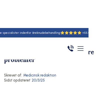
lister indenfor åreknudebehandling
+55.000 udførte behandlinge
Hjem
/
Artikler
/
Her
Symptomer på åreknuder
Åreknuder
Åreknuder kan medføre andre
problemer
Skrevet af:
Medicinsk redaktion
Sidst opdateret
20/3/25