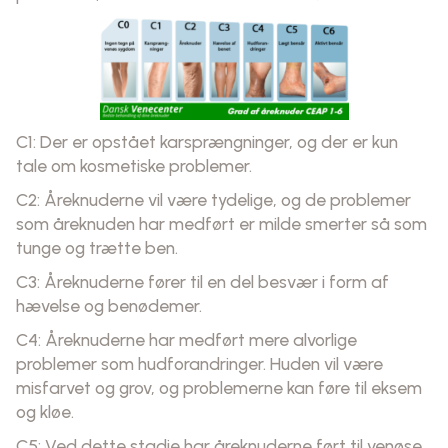
C1: Der er opstået karsprængninger, og der er kun
tale om kosmetiske problemer.
C2: Åreknuderne vil være tydelige, og de problemer
som åreknuden har medført er milde smerter så som
tunge og trætte ben.
C3: Åreknuderne fører til en del besvær i form af
hævelse og benødemer.
C4: Åreknuderne har medført mere alvorlige
problemer som hudforandringer. Huden vil være
misfarvet og grov, og problemerne kan føre til eksem
og kløe.
C5: Ved dette stadie har åreknuderne ført til venøse