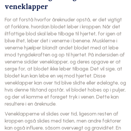
veneklapper
For at forstå hvorfor åreknuder opstå, er det vigtigt
at forklare, hvordan blodet løber i kroppen. Når det
iltfattige blod skal løbe tilbage til hjertet, for igen at
blive iltet, løber det i venerne i benene. Musklerne i
venerne hjælper blandt andet blodet med at løbe
imod tyngdekraften og op til hjertet. På indersiden af
venerne sidder veneklapper, og deres opgave er at
sørge for, at blodet ikke løber tilbage. Det vil sige, at
blodet kun kan løbe en vej mod hjertet. Disse
veneklapper kan over tid blive slidte eller ødelagte, og
hvis denne tilstand opstår, vil blodet hobes op i puljer,
og der vil komme et forøget tryk i venen. Dette kan
resultere i en åreknude.
Veneklapperne vil slides over tid, ligesom resten af
kroppen også slides med tiden, men andre faktorer
kan også influere, såsom overvægt og graviditet. En