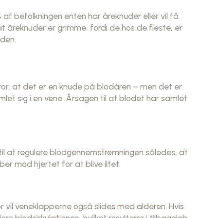
af befolkningen enten har åreknuder eller vil få
at åreknuder er grimme, fordi de hos de fleste, er
uden.
ror, at det er en knude på blodåren – men det er
amlet sig i en vene. Årsagen til at blodet har samlet
 til at regulere blodgennemstrømningen således, at
er mod hjertet for at blive iltet.
r vil veneklapperne også slides med alderen. Hvis
re blodcirkulationen, hvilket resulterer i tilbageløb.