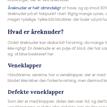
Åreknuder er helt almindeligt
at have, og op imod 30% 
åreknuder på et tidspunkt i livet. Rigtig mange synes, 
meget tydelige, tykke blå blodårer, der buler ud på h
Hvad er åreknuder?
Ordet åreknuder kan skabe lidt forvirring, da mange t
ikke rigtigt. En åreknude er en pulje af blod, der har s
sig, vil blive beskrevet her:
Veneklapper
I blodårerne, venerne, har vi veneklapper, der er med
blodet ikke løber den forkerte retning, men derimod løb
Defekte veneklapper
Som det er med kroppen, slides den over tid, og derfo
veneklapperne er slidte eller defekte, kan de ikke regule