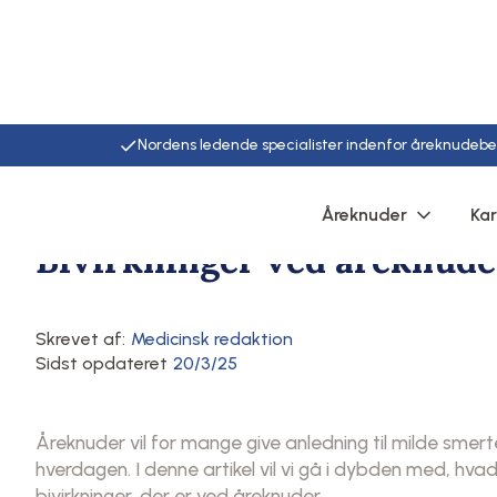
Nordens ledende specialister indenfor åreknudeb
Hjem
/
Artikler
/
Her
Åreknuder
Ka
Komplikationer ved åreknuder
Symptomer på åreknuder
Bivirkninger ved åreknude
Skrevet af:
Medicinsk redaktion
Sidst opdateret
20/3/25
Åreknuder vil for mange give anledning til milde smer
hverdagen. I denne artikel vil vi gå i dybden med, hva
bivirkninger, der er ved åreknuder.