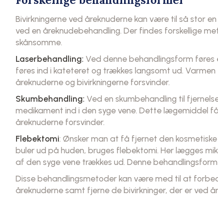
Bivirkningerne ved åreknuderne kan være til så stor en
ved en åreknudebehandling. Der findes forskellige meto
skånsomme.
Laserbehandling:
Ved denne behandlingsform føres et
føres ind i kateteret og trækkes langsomt ud. Varmen fr
åreknuderne og bivirkningerne forsvinder.
Skumbehandling:
Ved en skumbehandling til fjernelse
medikament ind i den syge vene. Dette lægemiddel får v
åreknuderne forsvinder.
Flebektomi
: Ønsker man at få fjernet den kosmetiske
buler ud på huden, bruges flebektomi. Her lægges mikr
af den syge vene trækkes ud. Denne behandlingsfor
Disse behandlingsmetoder kan være med til at forbedr
åreknuderne samt fjerne de bivirkninger, der er ved å