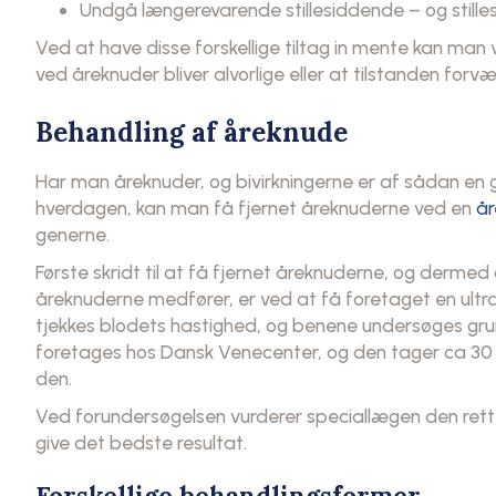
Undgå længerevarende stillesiddende – og stille
Ved at have disse forskellige tiltag in mente kan man v
ved åreknuder bliver alvorlige eller at tilstanden forvæ
Behandling af åreknude
Har man åreknuder, og bivirkningerne er af sådan en gr
hverdagen, kan man få fjernet åreknuderne ved en
år
generne.
Første skridt til at få fjernet åreknuderne, og derm
åreknuderne medfører, er ved at få foretaget en ultr
tjekkes blodets hastighed, og benene undersøges gru
foretages hos Dansk Venecenter, og den tager ca 30 
den.
Ved forundersøgelsen vurderer speciallægen den rette 
give det bedste resultat.
Forskellige behandlingsformer