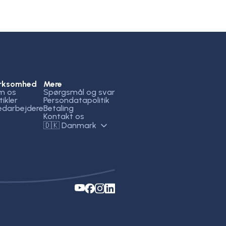
irksomhed
Mere
m os
Spørgsmål og svar
tikler
Persondatapolitik
darbejdere
Betaling
Kontakt os
🇩🇰 Danmark