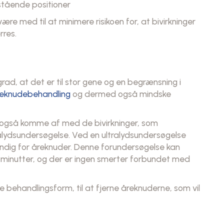
stående positioner
ære med til at minimere risikoen for, at bivirkninger
rres.
ad, at det er til stor gene og en begrænsning i
eknudebehandling
og dermed også mindske
ed også komme af med de bivirkninger, som
alydsundersøgelse. Ved en ultralydsundersøgelse
ndig for åreknuder. Denne forundersøgelse kan
minutter, og der er ingen smerter forbundet med
behandlingsform, til at fjerne åreknuderne, som vil