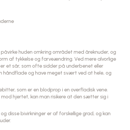
uderne
ette påvirke huden omkring området med åreknuder, og
form af tykkelse og farveændring. Ved mere alvorlige
er et sår, som ofte sidder på underbenet eller
en håndflade og have meget svært ved at hele, og
ebitter, som er en blodprop i en overfladisk vene.
 mod hjertet, kan man risikere at den sætter sig i
 og disse bivirkninger er af forskellige grad, og kan
nuder.