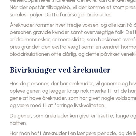
Når der opstår tilbageløb, vil der komme et stort pre
samles i puljer. Dette forårsager åreknuder.
Åreknuder rammer hver tredje voksen, og alle kan få
personer, gravide kvinder samt overvægtige folk. De
ældre mennesker, er mere slidte, som beskrevet ovenfo
pres grundet den ekstra vægt samt en ændret hormonb
blodcirkulationen ofte dårlig, og dette påvirker venek
Bivirkninger ved åreknuder
Hos de personer, der har åreknuder, vil generne og bivi
opleve gener, og lægger knap nok mærke til, at de ha
gene at have åreknuder, som har givet nogle voldso
og være med til at forringe livskvaliteten.
De gener, som åreknuder kan give, er trætte, tunge og
natten.
Har man haft åreknuder i en længere periode, og de ik