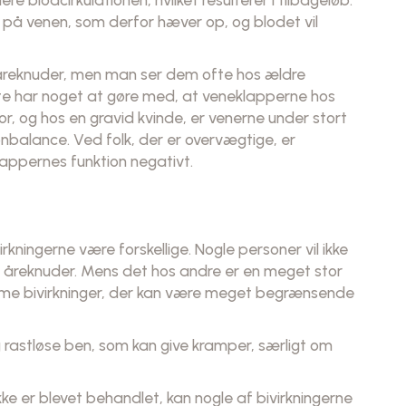
s på venen, som derfor hæver op, og blodet vil
 åreknuder, men man ser dem ofte hos ældre
tte har noget at gøre med, at veneklapperne hos
r, og hos en gravid kvinde, er venerne under stort
alance. Ved folk, der er overvægtige, er
lappernes funktion negativt.
rkningerne være forskellige. Nogle personer vil ikke
r åreknuder. Mens det hos andre er en meget stor
mme bivirkninger, der kan være meget begrænsende
 rastløse ben, som kan give kramper, særligt om
ke er blevet behandlet, kan nogle af bivirkningerne