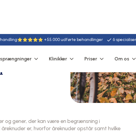
ehandling
+55.000 udførte behandlinger
6 specialise
rsprængninger
Klinikker
Priser
Om os
r
ter og gener, der kan være en begrænsning i
d åreknuder er, hvorfor åreknuder opstår samt hvilke