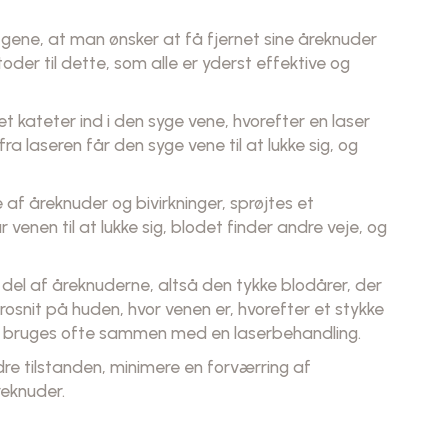
 gene, at man ønsker at få fjernet sine åreknuder
der til dette, som alle er yderst effektive og
 kateter ind i den syge vene, hvorefter en laser
a laseren får den syge vene til at lukke sig, og
 af åreknuder og bivirkninger, sprøjtes et
enen til at lukke sig, blodet finder andre veje, og
 del af åreknuderne, altså den tykke blodårer, der
osnit på huden, hvor venen er, hvorefter et stykke
m bruges ofte sammen med en laserbehandling.
e tilstanden, minimere en forværring af
reknuder.