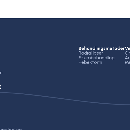
Behandlingsmetoder
V
Radial laser
O
Skumbehandling
Ar
Flebektomi
Me
em
0
meldelser