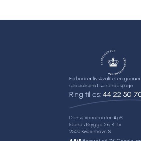
Forbedrer livskvaliteten genn
specialiseret sundhedspleje
Ring til os:
44 22 50 7
Dansk Venecenter ApS
Islands Brygge 26, 4. tv
2300 København S
4.8
/5
Baseret på
75
Google-an