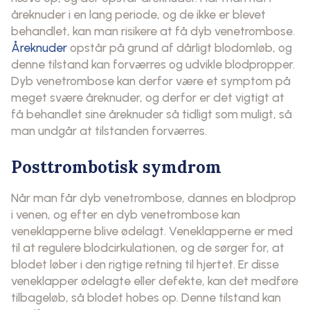
åreknuder i en lang periode, og de ikke er blevet
behandlet, kan man risikere at få dyb venetrombose.
Åreknuder
opstår på grund af dårligt blodomløb, og
denne tilstand kan forværres og udvikle blodpropper.
Dyb venetrombose kan derfor være et symptom på
meget svære åreknuder, og derfor er det vigtigt at
få behandlet sine åreknuder så tidligt som muligt, så
man undgår at tilstanden forværres.
Posttrombotisk symdrom
Når man får dyb venetrombose, dannes en blodprop
i venen, og efter en dyb venetrombose kan
veneklapperne blive ødelagt. Veneklapperne er med
til at regulere blodcirkulationen, og de sørger for, at
blodet løber i den rigtige retning til hjertet. Er disse
veneklapper ødelagte eller defekte, kan det medføre
tilbageløb, så blodet hobes op. Denne tilstand kan