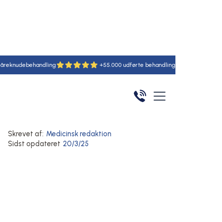
nudebehandling
+55.000 udførte behandlinger
6 special
Hjem
/
Artikler
/
Her
Komplikationer ved åreknuder
Blodcirkulation og venesundhed
Dyb venetrombose
Skrevet af:
Medicinsk redaktion
Sidst opdateret
20/3/25