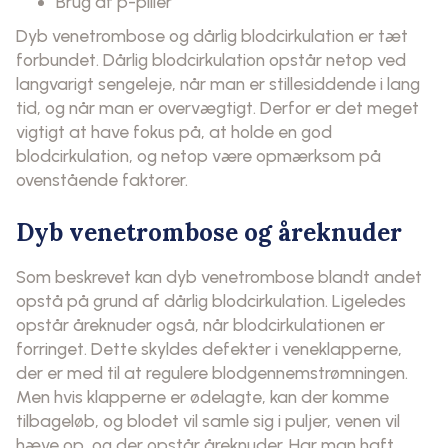
Brug af p-piller
Dyb venetrombose og dårlig blodcirkulation er tæt
forbundet. Dårlig blodcirkulation opstår netop ved
langvarigt sengeleje, når man er stillesiddende i lang
tid, og når man er overvægtigt. Derfor er det meget
vigtigt at have fokus på, at holde en god
blodcirkulation, og netop være opmærksom på
ovenstående faktorer.
Dyb venetrombose og åreknuder
Som beskrevet kan dyb venetrombose blandt andet
opstå på grund af dårlig blodcirkulation. Ligeledes
opstår åreknuder også, når blodcirkulationen er
forringet. Dette skyldes defekter i veneklapperne,
der er med til at regulere blodgennemstrømningen.
Men hvis klapperne er ødelagte, kan der komme
tilbageløb, og blodet vil samle sig i puljer, venen vil
hæve op, og der opstår åreknuder. Har man haft