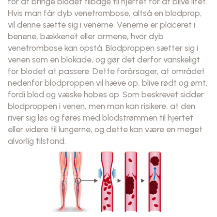
for at bringe blodet tilbage til hjertet for at blive iltet.
Hvis man får dyb venetrombose, altså en blodprop,
vil denne sætte sig i venerne. Venerne er placeret i
benene, bækkenet eller armene, hvor dyb
venetrombose kan opstå. Blodproppen sætter sig i
venen som en blokade, og gør det derfor vanskeligt
for blodet at passere. Dette forårsager, at området
nedenfor blodproppen vil hæve op, blive rødt og ømt,
fordi blod og væske hobes op. Som beskrevet sidder
blodproppen i venen, men man kan risikere, at den
river sig løs og føres med blodstrømmen til hjertet
eller videre til lungerne, og dette kan være en meget
alvorlig tilstand.