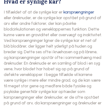
Hvad er synlige kar?
I tilfældet af at de synlige kar er
karsprængninger
eller åreknuder, er de synlige kar opstået på grund af
arv eller andre faktorer, der kan påvirke
blodcirkulationen og veneklappernes funktion. Dette
kunne være en graviditet eller overvægt og inaktivitet.
Ved karsprængninger ligner de synlige kar et net af
blå blodårer, der ligger helt yderligt på huden og
breder sig. Dette ses ofte i knæhasen og på lårene,
og karsprængninger opstår ofte i sammenhæng med
åreknuder. En åreknude er en samling af blod i en syg
vene, hvor blodet har hobet sig op på grund af
defekte veneklapper. I begge tilfælde vil karrene
være synlige i mere eller mindre grad, og de kan være
til meget stor gene og medføre både fysiske og
psykiske gener.Når synlige kar optræder som
karsprængninger eller åreknuder, er de ofte opstået
på grund af arv, da karsprængninger og åreknuder er