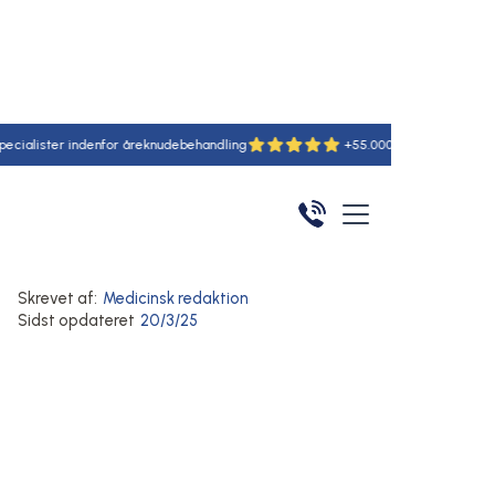
ter indenfor åreknudebehandling
+55.000 udførte behandlinger
Hjem
/
Artikler
/
Her
Karsprængninger
Behandling af åreknuder
Fjernelse af synlige kar
Skrevet af:
Medicinsk redaktion
Sidst opdateret
20/3/25