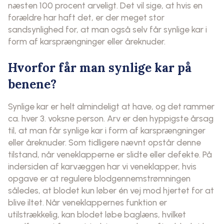
næsten 100 procent arveligt. Det vil sige, at hvis en
forældre har haft det, er der meget stor
sandsynlighed for, at man også selv får synlige kar i
form af karsprængninger eller åreknuder.
Hvorfor får man synlige kar på
benene?
Synlige kar er helt almindeligt at have, og det rammer
ca. hver 3. voksne person. Arv er den hyppigste årsag
til, at man får synlige kar i form af karsprængninger
eller åreknuder. Som tidligere nævnt opstår denne
tilstand, når veneklapperne er slidte eller defekte. På
indersiden af karvæggen har vi veneklapper, hvis
opgave er at regulere blodgennemstrømningen
således, at blodet kun løber én vej mod hjertet for at
blive iltet. Når veneklappernes funktion er
utilstrækkelig, kan blodet løbe baglæns, hvilket