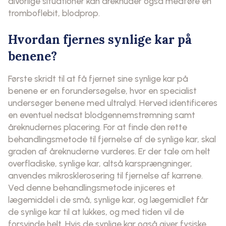
alvorlige situationer kan åreknuder også medføre en
tromboflebit, blodprop.
Hvordan fjernes synlige kar på
benene?
Første skridt til at få fjernet sine synlige kar på
benene er en forundersøgelse, hvor en specialist
undersøger benene med ultralyd. Herved identificeres
en eventuel nedsat blodgennemstrømning samt
åreknudernes placering. For at finde den rette
behandlingsmetode til fjernelse af de synlige kar, skal
graden af åreknuderne vurderes. Er der tale om helt
overfladiske, synlige kar, altså karsprængninger,
anvendes mikrosklerosering til fjernelse af karrene.
Ved denne behandlingsmetode injiceres et
lægemiddel i de små, synlige kar, og lægemidlet får
de synlige kar til at lukkes, og med tiden vil de
forsvinde helt. Hvis de synlige kar også giver fysiske