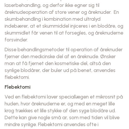
laserbehandling, og derfor ikke egner sig til
åreknudeoperation af store vener og åreknuder. En
skumbehandling i kombination med ultralyd
indebærer, at et skummiddel injiceres i en blodåre, og
skummidlet får venen til at forsegles, og åreknuderne
forsvinder.
Disse behandlingsmetoder til operation af åreknuder
fjerner den medicinske del af en åreknude. Ønsker
man at få fjernet den kosmetiske del, altså den
synlige blodårer, der buler ud på benet, anvendes
flebektomi.
Flebektomi
Ved en flebektomi laver speciallægen et mikrosnit på
huden, hvor åreknuderne er, og med en meget lille
krog trækkes et lille stykke af den syge blodåre ud.
Dette kan give nogle små ar, som med tiden vil blive
mindre synlige. Flebektomi anvendes ofte i