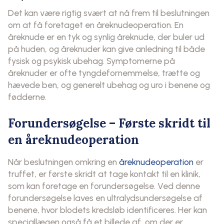
Det kan være rigtig svært at nå frem til beslutningen
om at få foretaget en åreknudeoperation. En
åreknude er en tyk og synlig åreknude, der buler ud
på huden, og åreknuder kan give anledning til både
fysisk og psykisk ubehag. Symptomerne på
åreknuder er ofte tyngdefornemmelse, trætte og
hævede ben, og generelt ubehag og uro i benene og
fødderne.
Forundersøgelse – Første skridt til
en åreknudeoperation
Når beslutningen omkring en
åreknudeoperation
er
truffet, er første skridt at tage kontakt til en klinik,
som kan foretage en forundersøgelse. Ved denne
forundersøgelse laves en ultralydsundersøgelse af
benene, hvor blodets kredsløb identificeres. Her kan
speciallægen også få et billede af, om der er