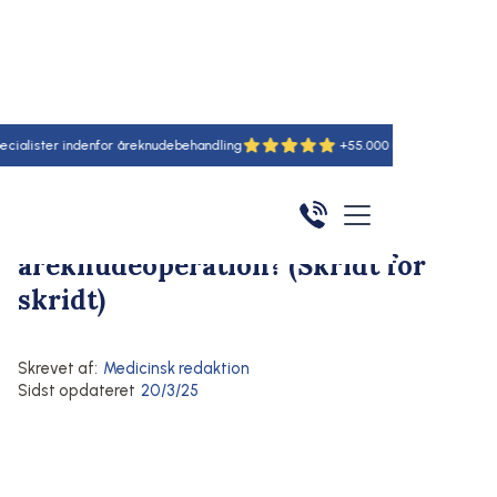
r indenfor åreknudebehandling
+55.000 udførte behandlinger
Hjem
/
Artikler
/
Her
Behandling af åreknuder
Åreknuder
Hvordan foregår en
åreknudeoperation? (Skridt for
skridt)
Skrevet af:
Medicinsk redaktion
Sidst opdateret
20/3/25