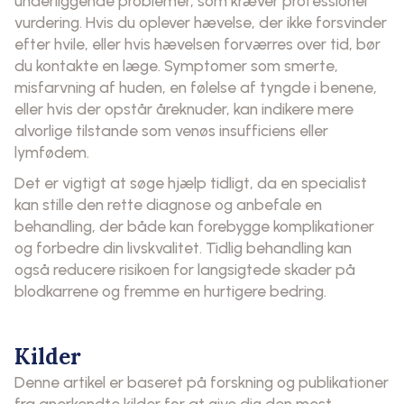
underliggende problemer, som kræver professionel
vurdering. Hvis du oplever hævelse, der ikke forsvinder
efter hvile, eller hvis hævelsen forværres over tid, bør
du kontakte en læge. Symptomer som smerte,
misfarvning af huden, en følelse af tyngde i benene,
eller hvis der opstår åreknuder, kan indikere mere
alvorlige tilstande som venøs insufficiens eller
lymfødem.
Det er vigtigt at søge hjælp tidligt, da en specialist
kan stille den rette diagnose og anbefale en
behandling, der både kan forebygge komplikationer
og forbedre din livskvalitet. Tidlig behandling kan
også reducere risikoen for langsigtede skader på
blodkarrene og fremme en hurtigere bedring.
Kilder
Denne artikel er baseret på forskning og publikationer
fra anerkendte kilder for at give dig den mest