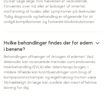
Du bør søge læge, hvis hævelsen er vedvarende,
forværres over tid, eller er ledsaget af smerter,
misfarvning af huden, eller symptomer på åreknuder.
Tidlig diagnostik og behandling er afgørende for at
undgå komplikationer og forbedre blodcirkulationen.
keyboard_arrow_down
Hvilke behandlinger findes der for ødem
i benene?
Behandlingen afhænger af årsagen til ødemet. Ved
åreknuder kan avancerede metoder som endovenøs
laserbehandling (EVLA) eller skleroterapi bruges. I
mildere tilfælde kan livsstilsændringer som brug af
kompressionsstrømper og regelmæssig motion være
tilstrækkeligt. En læge kan vurdere den mest effektive
løsning for dig.