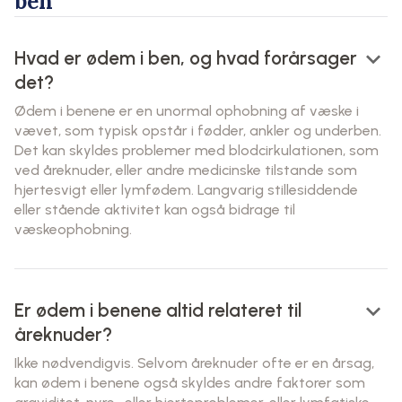
ben
keyboard_arrow_down
Hvad er ødem i ben, og hvad forårsager
det?
Ødem i benene er en unormal ophobning af væske i
vævet, som typisk opstår i fødder, ankler og underben.
Det kan skyldes problemer med blodcirkulationen, som
ved åreknuder, eller andre medicinske tilstande som
hjertesvigt eller lymfødem. Langvarig stillesiddende
eller stående aktivitet kan også bidrage til
væskeophobning.
keyboard_arrow_down
Er ødem i benene altid relateret til
åreknuder?
Ikke nødvendigvis. Selvom åreknuder ofte er en årsag,
kan ødem i benene også skyldes andre faktorer som