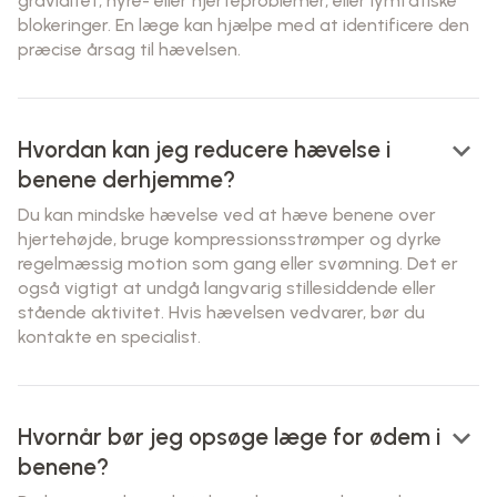
graviditet, nyre- eller hjerteproblemer, eller lymfatiske
blokeringer. En læge kan hjælpe med at identificere den
præcise årsag til hævelsen.
keyboard_arrow_down
Hvordan kan jeg reducere hævelse i
benene derhjemme?
Du kan mindske hævelse ved at hæve benene over
hjertehøjde, bruge kompressionsstrømper og dyrke
regelmæssig motion som gang eller svømning. Det er
også vigtigt at undgå langvarig stillesiddende eller
stående aktivitet. Hvis hævelsen vedvarer, bør du
kontakte en specialist.
keyboard_arrow_down
Hvornår bør jeg opsøge læge for ødem i
benene?