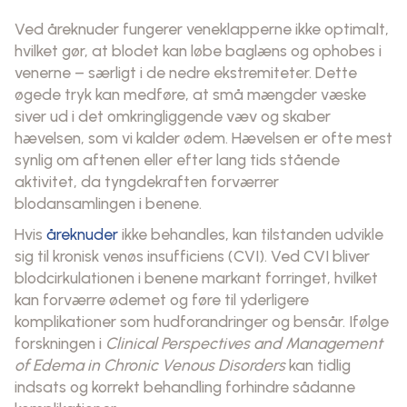
Ved åreknuder fungerer veneklapperne ikke optimalt,
hvilket gør, at blodet kan løbe baglæns og ophobes i
venerne – særligt i de nedre ekstremiteter. Dette
øgede tryk kan medføre, at små mængder væske
siver ud i det omkringliggende væv og skaber
hævelsen, som vi kalder ødem. Hævelsen er ofte mest
synlig om aftenen eller efter lang tids stående
aktivitet, da tyngdekraften forværrer
blodansamlingen i benene.
Hvis
åreknuder
ikke behandles, kan tilstanden udvikle
sig til kronisk venøs insufficiens (CVI). Ved CVI bliver
blodcirkulationen i benene markant forringet, hvilket
kan forværre ødemet og føre til yderligere
komplikationer som hudforandringer og bensår. Ifølge
forskningen i
Clinical Perspectives and Management
of Edema in Chronic Venous Disorders
kan tidlig
indsats og korrekt behandling forhindre sådanne