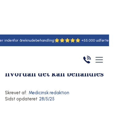
r åreknudebehandling
+55.000 udførte behandlinger
6 s
Hjem
/
Artikler
/
Her
Åreknuder
Ødem i ben: hvad det er, og
hvordan det kan behandles
Skrevet af:
Medicinsk redaktion
Sidst opdateret
28/5/25