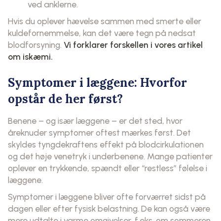
ved anklerne.
Hvis du oplever hævelse sammen med smerte eller
kuldefornemmelse, kan det være tegn på nedsat
blodforsyning.
Vi forklarer forskellen i vores artikel
om
iskæmi
.
Symptomer i læggene: Hvorfor
opstår de her først?
Benene – og især læggene – er det sted, hvor
åreknuder symptomer oftest mærkes først. Det
skyldes tyngdekraftens effekt på blodcirkulationen
og det høje venetryk i underbenene. Mange patienter
oplever en trykkende, spændt eller “restless” følelse i
læggene.
Symptomer i læggene bliver ofte forværret sidst på
dagen eller efter fysisk belastning. De kan også være
mere udtalte i varme omgivelser, f.eks. om sommeren,