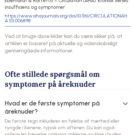
Eberhardt & Raffetto – Circulation (AHA): Kronisk venøs
insufficiens og symptomer
https://www.ahajournals.org/doi/10.1161/CIRCULATIONAH
A.113.006898
Ved at bruge disse kilder kan du være sikker på, at
artiklen er baseret på aktuelle og videnskabeligt
gennemgåede informationer.
Ofte stillede spørgsmål om
symptomer på åreknuder
keyboard_arrow_down
Hvad er de første symptomer på
åreknuder?
De første tegn inkluderer en følelse af træthed eller
tyngde i benene, typisk om aftenen. Du kan også
opleve let hævelse omkring anklerne og kløe i huden.