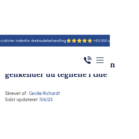
er indenfor åreknudebehandling
+55.000 udførte behandlinger
Hjem
/
Artikler
/
Her
Symptomer på åreknuder
Åreknuder symptomer: Sådan
genkender du tegnene i tide
Skrevet af:
Cecilie Richardt
Sidst opdateret
11/6/25