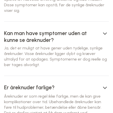
Disse symptomer kan opstå, før de synlige åreknuder
viser sig.
keyboard_arrow_down
Kan man have symptomer uden at
kunne se åreknuder?
Ja, det er muligt at have gener uden tydelige, synlige
åreknuder. Visse åreknuder ligger dybt og kræver
ultralyd for at opdages. Symptomerne er dog reelle og
bør tages alvorligt.
keyboard_arrow_down
Er åreknuder farlige?
Åreknuder er som regel ikke farlige, men de kan give
komplikationer over tid. Ubehandlede åreknuder kan
føre til hudproblemer, betændelse eller åbne bensår.
Det er derfor vigtigt at få dem vurderet ved