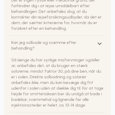
Der er ingen fysisk eller medicinsk grund, der
forhindrer dig i at rejse umiddelbart efter
behandlingen. Det anbefales dog, at du
kontakter din rejseforsikringsudbyder, da det er
dem, der sætter kriterierne for, hvornår du er
forsikret efter en behandling.
keyboard_arrow_down
Kan jeg solbade og svømme efter
behandling?
Så længe du har synlige misfarvninger og/eller
ar, anbefales det, at du bruger en stærk
solcreme, mindst faktor 30, på dine ben, når du
er i solen. Direkte solbadning og solarier
anbefales ikke, men du kan bevæge dig frit
udenfor i solen uden at dække dig til. For at tage
højde for smitterisikoen bør du undgå at bade i
badekar, svømmehal og lignende før alle
injektionssteder er helet, ca. 10-14 dage.